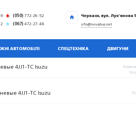
69
(050)
772-26-52
Черкаси, вул. Лук'янова 
32
(067)
472-27-48
ofis@novabus.net
ЖНІ АВТОМОБІЛІ
СПЕЦТЕХНІКА
ДВИГУНИ
вые 4JJ1-TC Isuzu
Главна
Isu
евые 4JJ1-TC Isuzu
Г