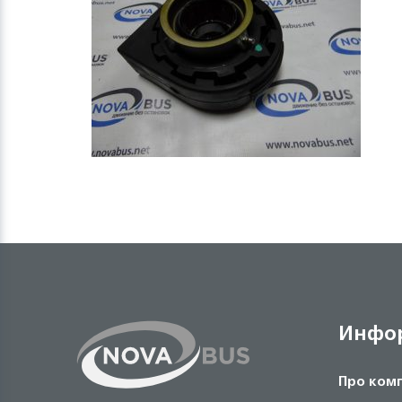
Инфо
Про ком