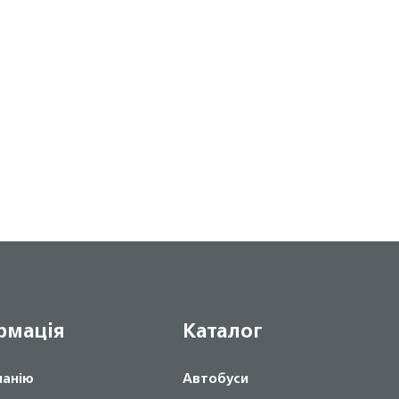
рмація
Каталог
панію
Автобуси