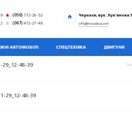
69
(050)
772-26-52
Черкаси, вул. Лук'янова 
32
(067)
472-27-48
ofis@novabus.net
ЖНІ АВТОМОБІЛІ
СПЕЦТЕХНІКА
ДВИГУНИ
-29_12-48-39
Гл
1-29_12-48-39