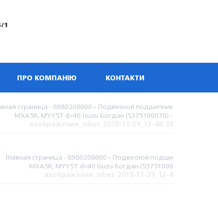
5/1
ПРО КОМПАНІЮ
КОНТАКТИ
авная страница
»
8980208800 – Подвесной подшипник
MXA5R, MYY5T d=40 Isuzu Богдан (5375100070)
»
изображение_viber_2019-11-29_12-48-39
Главная страница
»
8980208800 – Подвесной подшипник
MXA5R, MYY5T d=40 Isuzu Богдан (5375100070)
»
изображение_viber_2019-11-29_12-48-39