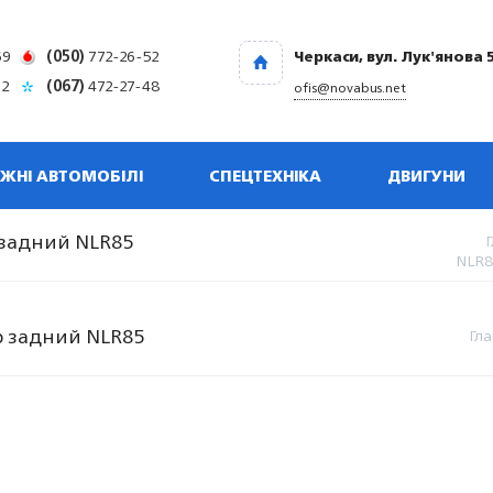
69
(050)
772-26-52
Черкаси, вул. Лук'янова 
32
(067)
472-27-48
ofis@novabus.net
ЖНІ АВТОМОБІЛІ
СПЕЦТЕХНІКА
ДВИГУНИ
 задний NLR85
NLR8
р задний NLR85
Гла