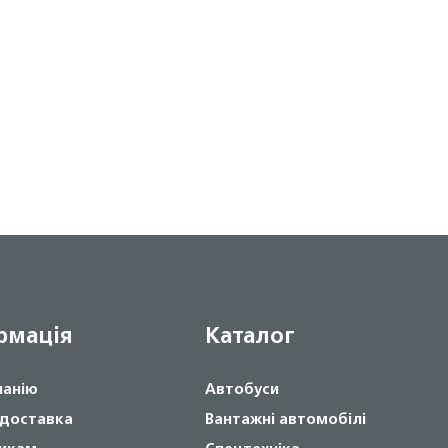
рмація
Каталог
панію
Автобуси
 доставка
Вантажні автомобілі