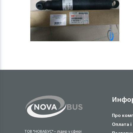
Инфо
Про ком
Оплата і
ТОВ "НОВАБУС" – лідер у сфері