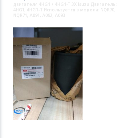
двигателя 4HG1 / 4HG1-T 3X Isuzu Двигатель:
4HG1, 4HG1-Т Используется в модели: NQR70,
NQR71, A091, A092, A093