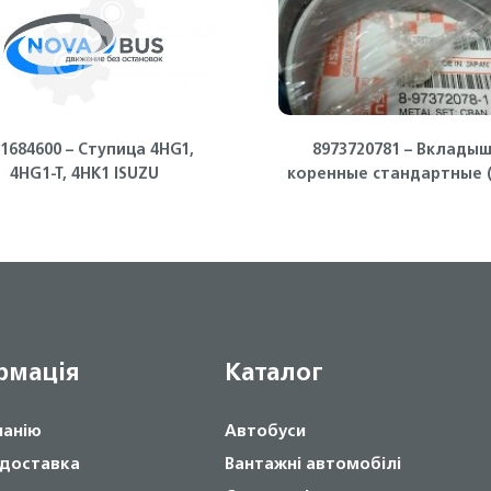
1684600 – Ступица 4HG1,
8973720781 – Вклады
4HG1-T, 4HK1 ISUZU
коренные стандартные (
4HK1, 6HK1, 4HG1, 4HE1, 4
Isuzu Богдан
рмація
Каталог
панію
Автобуси
 доставка
Вантажні автомобілі