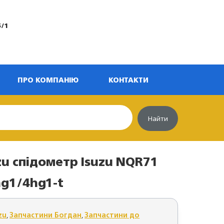
5/1
ПРО КОМПАНІЮ
КОНТАКТИ
Найти
zu спідометр Isuzu NQR71
hg1/4hg1-t
zu
,
Запчастини Богдан
,
Запчастини до