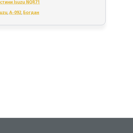
стини Isuzu NQR71
suzu
,
А-092
,
Богдан