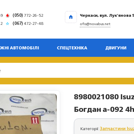
69
(050)
772-26-52
Черкаси, вул. Лук'янова 
32
(067)
472-27-48
ofis@novabus.net
ЖНІ АВТОМОБІЛІ
СПЕЦТЕХНІКА
ДВИГУНИ
8980021080 Isu
Богдан а-092 4
Категорії:
Запчастини Isu