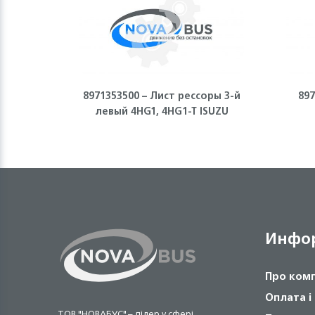
8971353500 – Лист рессоры 3-й
897
левый 4HG1, 4HG1-T ISUZU
Инфо
Про ком
Оплата і
ТОВ "НОВАБУС" – лідер у сфері