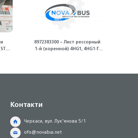
ши
8972383300 – Лист рессорный
894
STD)
1-й (коренной) 4HG1, 4HG1-T,
4HG
HG1-T
4HK1 ISUZU
Контакти
Черкаси, вул. Лук'янова 5/1
ofis@novabus.net