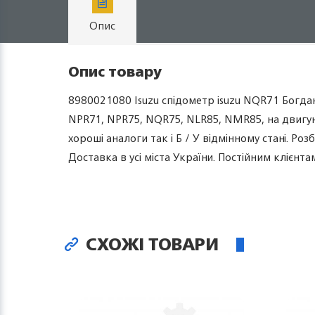
Опис
Опис товару
8980021080 Isuzu спідометр isuzu NQR71 Богдан
NPR71, NPR75, NQR75, NLR85, NMR85, на двигуни 
хороші аналоги так і Б / У відмінному стані. Ро
Доставка в усі міста України. Постійним клієнт
СХОЖІ ТОВАРИ