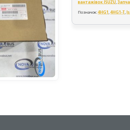
вантажівок ISUZU
,
Запча
Позначок:
4HG1
,
4HG1-T
,
I