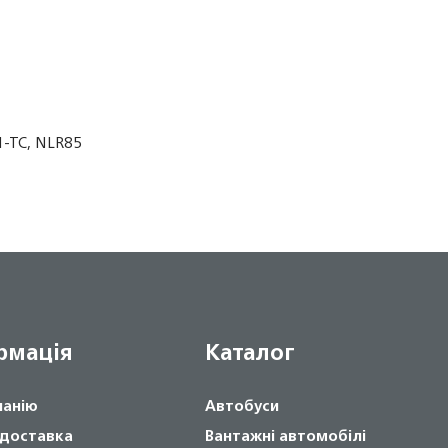
1-TC, NLR85
рмація
Каталог
панію
Автобуси
 доставка
Вантажні автомобілі