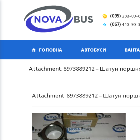
(095)
238-09-
(067)
440-90-
ГОЛОВНА
АВТОБУСИ
ВАНТА
Attachment: 8973889212 – Шатун поршня
Attachment: 8973889212 – Шатун поршн