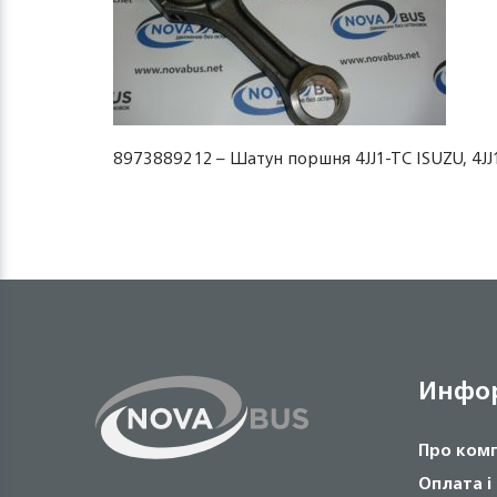
8973889212 – Шатун поршня 4JJ1-TC ISUZU, 4JJ
Инфо
Про ком
Оплата і