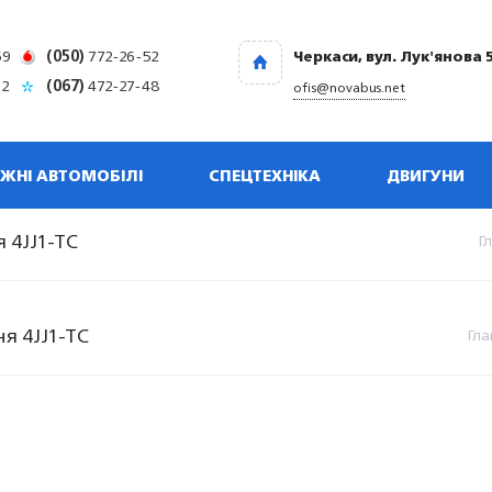
69
(050)
772-26-52
Черкаси, вул. Лук'янова 
32
(067)
472-27-48
ofis@novabus.net
ЖНІ АВТОМОБІЛІ
СПЕЦТЕХНІКА
ДВИГУНИ
 4JJ1-TC
Г
я 4JJ1-TC
Гла