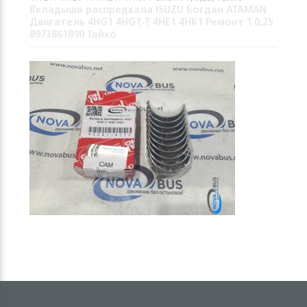
Вкладыши распредвала ISUZU Богдан ATAMAN
Двигатель 4HG1 4HG1-T 4HE1 4HK1 Ремонт 1 0,25
8973861890 Тайхо