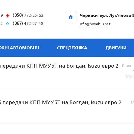
69
(050)
772-26-52
Черкаси, вул. Лук'янова 
32
(067)
472-27-48
ofis@novabus.net
ЖНІ АВТОМОБІЛІ
СПЕЦТЕХНІКА
ДВИГУНИ
передачи КПП МУУ5Т на Богдан, Isuzu евро 2
Главн
Муф
 передачи КПП МУУ5Т на Богдан, Isuzu евро 2
Г