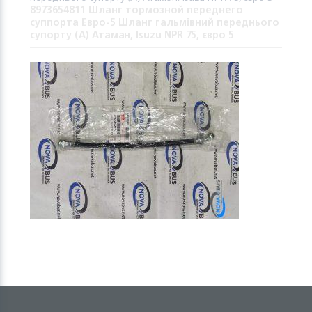
8973654811 Шланг тормозной переднего
суппорта Евро-5 Шланг гальмівний переднього
супорту (A) Атаман, Isuzu NPR 75, євро 5