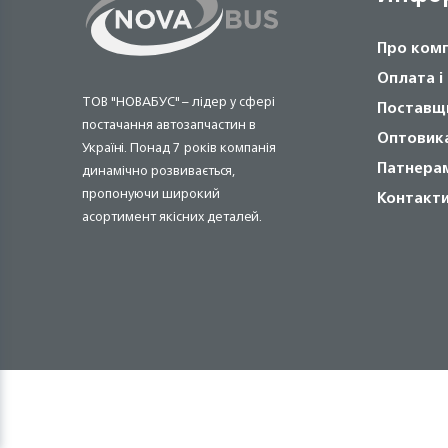
Про ком
Оплата і
ТОВ "НОВАБУС" – лідер у сфері
Поставщ
постачання автозапчастин в
Оптовик
Україні. Понад 7 років компанія
Патнера
динамічно розвивається,
пропонуючи широкий
Контакт
асортимент якісних деталей.