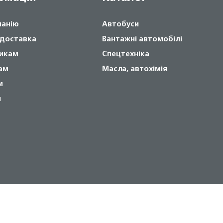
панію
Автобуси
 доставка
Вантажні автомобілі
икам
Спецтехніка
ам
Масла, автохімія
м
и
Copyright © 2024 NOVABUS, Inc.