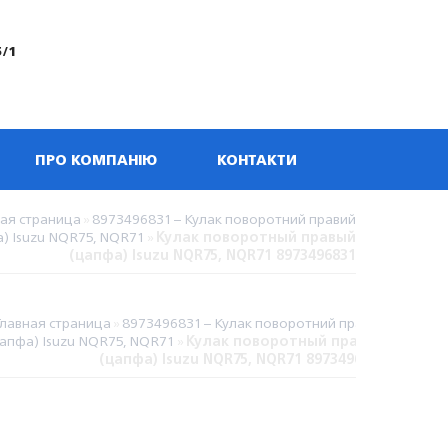
5/1
ПРО КОМПАНІЮ
КОНТАКТИ
ная страница
»
8973496831 – Кулак поворотний правий
) Isuzu NQR75, NQR71
»
Кулак поворотный правый
(цапфа) Isuzu NQR75, NQR71 8973496831
Главная страница
»
8973496831 – Кулак поворотний правий
цапфа) Isuzu NQR75, NQR71
»
Кулак поворотный правый
(цапфа) Isuzu NQR75, NQR71 8973496831