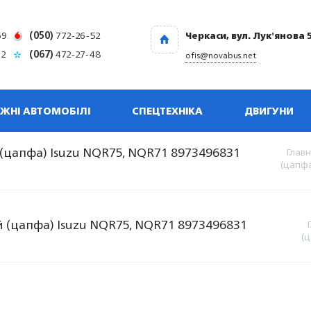
69
(050)
772-26-52
Черкаси, вул. Лук'янова 
32
(067)
472-27-48
ofis@novabus.net
ЖНІ АВТОМОБІЛІ
СПЕЦТЕХНІКА
ДВИГУНИ
цапфа) Isuzu NQR75, NQR71 8973496831
Глав
(цапфа
 (цапфа) Isuzu NQR75, NQR71 8973496831
(