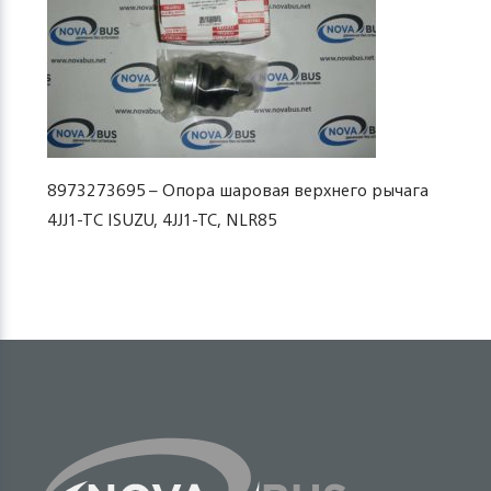
8973273695 – Опора шаровая верхнего рычага
4JJ1-TC ISUZU, 4JJ1-TC, NLR85