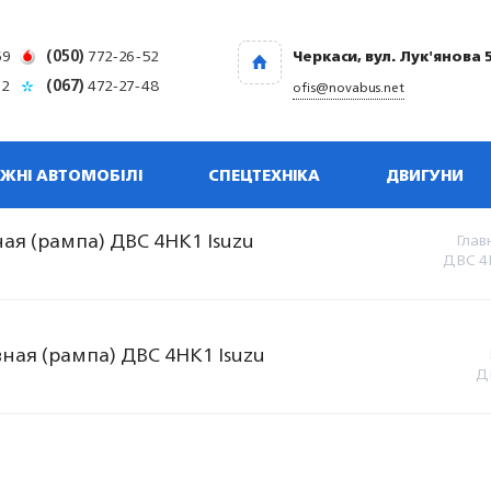
69
(050)
772-26-52
Черкаси, вул. Лук'янова 
32
(067)
472-27-48
ofis@novabus.net
ЖНІ АВТОМОБІЛІ
СПЕЦТЕХНІКА
ДВИГУНИ
ая (рампа) ДВС 4HK1 Isuzu
Глав
ДВС 4
ная (рампа) ДВС 4HK1 Isuzu
Д