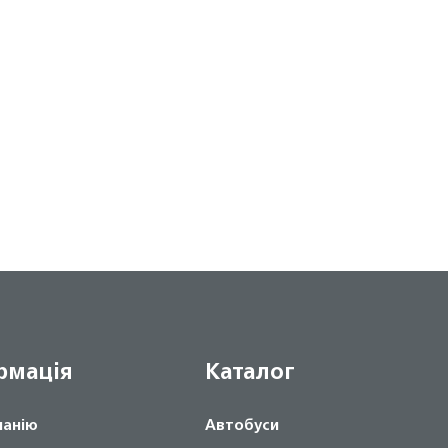
рмація
Каталог
панію
Автобуси