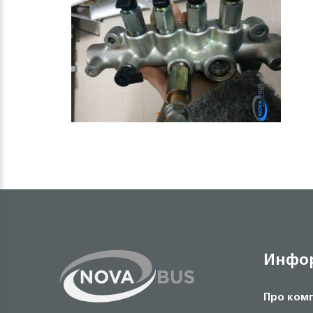
Инфо
Про ком