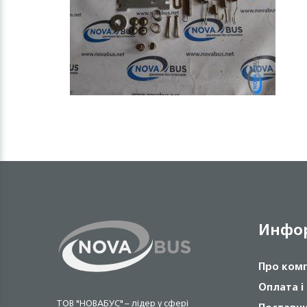
Инфо
Про ком
Оплата і
ТОВ "НОВАБУС" – лідер у сфері