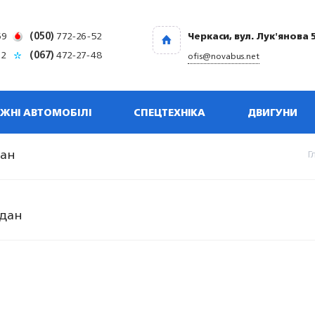
69
(050)
772-26-52
Черкаси, вул. Лук'янова 
32
(067)
472-27-48
ofis@novabus.net
ЖНІ АВТОМОБІЛІ
СПЕЦТЕХНІКА
ДВИГУНИ
дан
Г
гдан