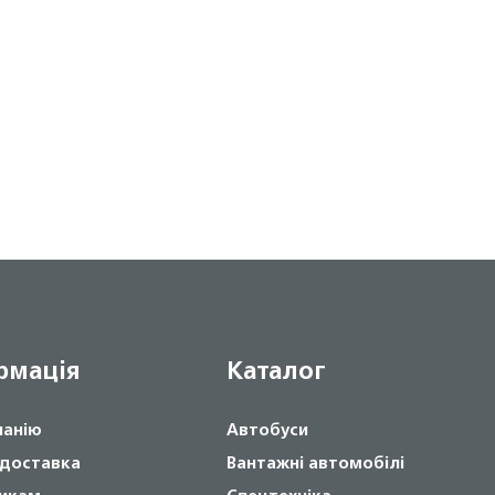
рмація
Каталог
панію
Автобуси
 доставка
Вантажні автомобілі