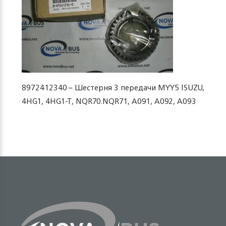
8972412340 – Шестерня 3 передачи МYY5 ISUZU,
4HG1, 4HG1-T, NQR70.NQR71, A091, A092, A093