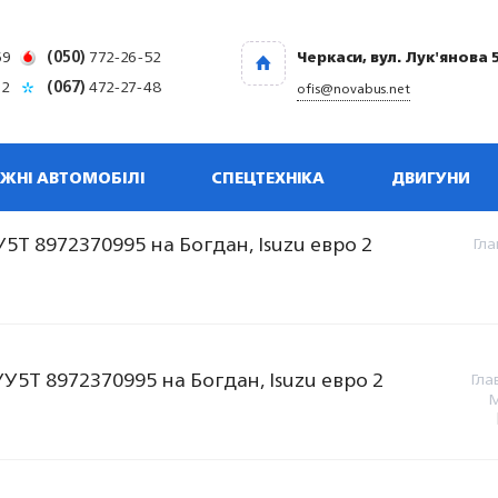
69
(050)
772-26-52
Черкаси, вул. Лук'янова 
32
(067)
472-27-48
ofis@novabus.net
ЖНІ АВТОМОБІЛІ
СПЕЦТЕХНІКА
ДВИГУНИ
Т 8972370995 на Богдан, Isuzu евро 2
Гла
5Т 8972370995 на Богдан, Isuzu евро 2
Гла
М