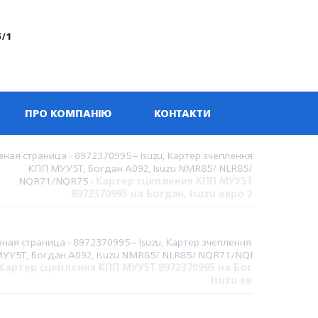
5/1
ПРО КОМПАНІЮ
КОНТАКТИ
вная страница
»
8972370995 – Isuzu, Картер зчеплення
КПП МУУ5Т, Богдан А092, Isuzu NMR85/ NLR85/
NQR71/NQR75
»
Картер сцепления КПП МУУ5Т
8972370995 на Богдан, Isuzu евро 2
вная страница
»
8972370995 – Isuzu, Картер зчеплення КПП
УУ5Т, Богдан А092, Isuzu NMR85/ NLR85/ NQR71/NQR75
»
Картер сцепления КПП МУУ5Т 8972370995 на Богдан,
Isuzu евро 2