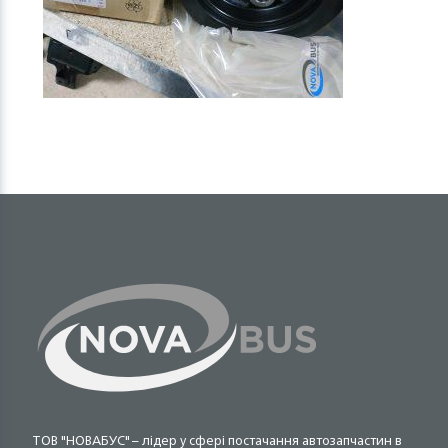
ТОВ "НОВАБУС" – лідер у сфері постачання автозапчастин в