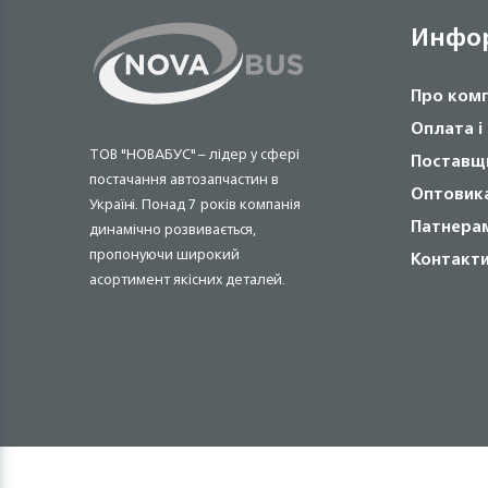
Инфо
Про ком
Оплата і
ТОВ "НОВАБУС" – лідер у сфері
Поставщ
постачання автозапчастин в
Оптовик
Україні. Понад 7 років компанія
Патнера
динамічно розвивається,
пропонуючи широкий
Контакт
асортимент якісних деталей.