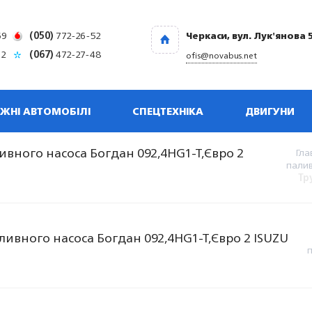
69
(050)
772-26-52
Черкаси, вул. Лук'янова 
32
(067)
472-27-48
ofis@novabus.net
ЖНІ АВТОМОБІЛІ
СПЕЦТЕХНІКА
ДВИГУНИ
ивного насоса Богдан 092,4HG1-T,Євро 2
Гла
палив
Тр
ливного насоса Богдан 092,4HG1-T,Євро 2 ISUZU