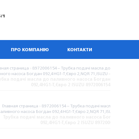
5/1
ПРО КОМПАНІЮ
КОНТАКТИ
вная страница
»
8972006154 – Трубка подачі масла до
ного насоса Богдан 092,4HG1-T,Євро 2,NQR 71,ISUZU
»
убка подачі масла до паливного насоса Богдан
092,4HG1-T,Євро 2 ISUZU 8972006154
Главная страница
»
8972006154 – Трубка подачі масла до
паливного насоса Богдан 092,4HG1-T,Євро 2,NQR 71,ISUZU
»
Трубка подачі масла до паливного насоса Богдан
092,4HG1-T,Євро 2 ISUZU 8972006154