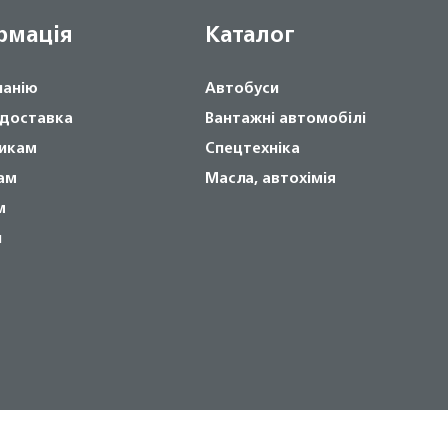
рмація
Каталог
панію
Автобуси
 доставка
Вантажні автомобілі
икам
Спецтехніка
ам
Масла, автохімія
м
и