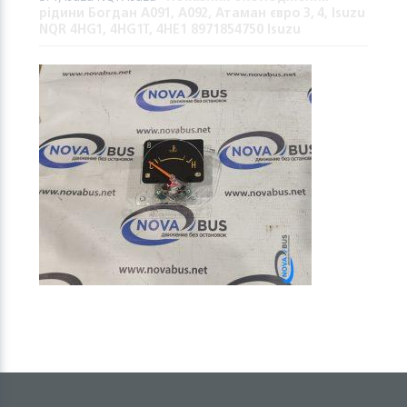
рідини Богдан А091, А092, Атаман євро 3, 4, Isuzu
NQR 4HG1, 4HG1T, 4HE1 8971854750 Isuzu