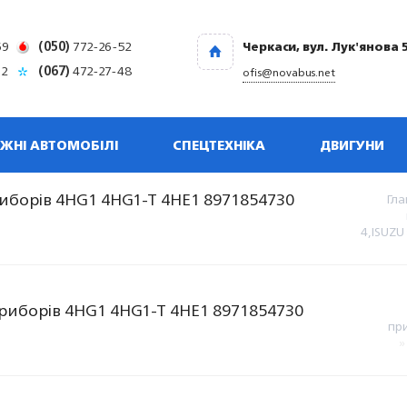
69
(050)
772-26-52
Черкаси, вул. Лук'янова 
32
(067)
472-27-48
ofis@novabus.net
ЖНІ АВТОМОБІЛІ
СПЕЦТЕХНІКА
ДВИГУНИ
иборів 4HG1 4HG1-T 4HE1 8971854730
Гла
4,ISUZU
риборів 4HG1 4HG1-T 4HE1 8971854730
при
»