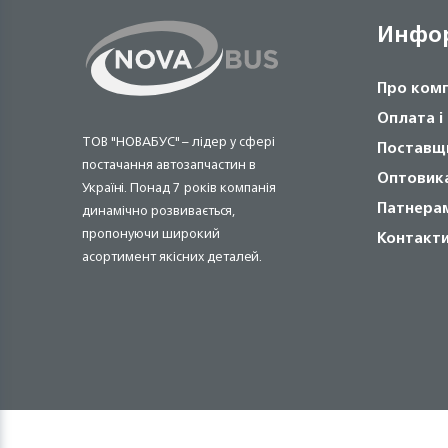
Инфо
Про ком
Оплата і
ТОВ "НОВАБУС" – лідер у сфері
Поставщ
постачання автозапчастин в
Оптовик
Україні. Понад 7 років компанія
Патнера
динамічно розвивається,
пропонуючи широкий
Контакт
асортимент якісних деталей.