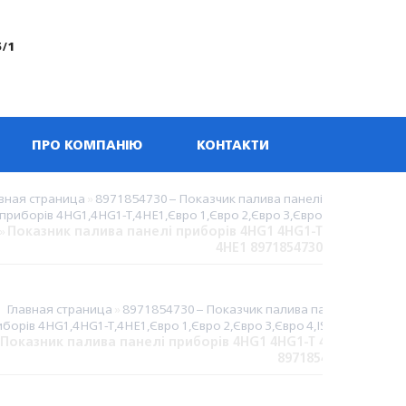
5/1
ПРО КОМПАНІЮ
КОНТАКТИ
вная страница
»
8971854730 – Показчик палива панелі
приборів 4HG1,4HG1-T,4HE1,Євро 1,Євро 2,Євро 3,Євро
»
Показник палива панелі приборів 4HG1 4HG1-T
4HE1 8971854730
Главная страница
»
8971854730 – Показчик палива панелі
борів 4HG1,4HG1-T,4HE1,Євро 1,Євро 2,Євро 3,Євро 4,ISUZU
Показник палива панелі приборів 4HG1 4HG1-T 4HE1
8971854730