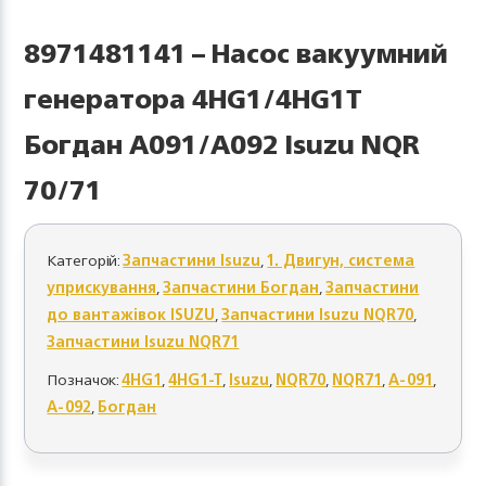
8971481141 – Насос вакуумний
генератора 4HG1/4HG1T
Богдан А091/А092 Isuzu NQR
70/71
Категорій:
Запчастини Isuzu
,
1. Двигун, система
уприскування
,
Запчастини Богдан
,
Запчастини
до вантажівок ISUZU
,
Запчастини Isuzu NQR70
,
Запчастини Isuzu NQR71
Позначок:
4HG1
,
4HG1-T
,
Isuzu
,
NQR70
,
NQR71
,
А-091
,
А-092
,
Богдан