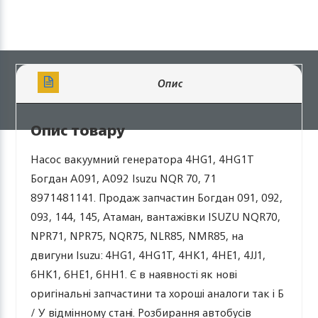
Опис
Опис товару
Насос вакуумний генератора 4HG1, 4HG1T
Богдан А091, А092 Isuzu NQR 70, 71
8971481141. Продаж запчастин Богдан 091, 092,
093, 144, 145, Атаман, вантажівки ISUZU NQR70,
NPR71, NPR75, NQR75, NLR85, NMR85, на
двигуни Isuzu: 4HG1, 4HG1T, 4HK1, 4HE1, 4JJ1,
6HK1, 6HE1, 6HH1. Є в наявності як нові
оригінальні запчастини та хороші аналоги так і Б
/ У відмінному стані. Розбирання автобусів