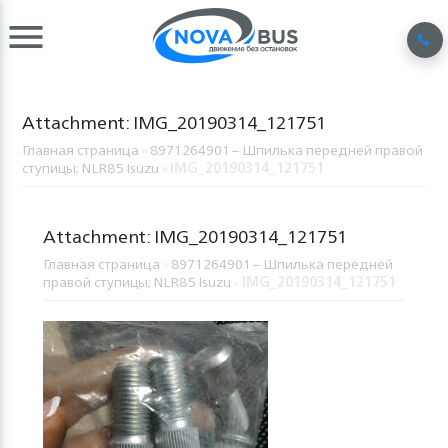
Attachment: IMG_20190314_121751
Главная страница
»
8971264901 – Шпилька передней правой
ступицы; NLR85 Isuzu
»
IMG_20190314_121751
Attachment: IMG_20190314_121751
Главная страница
»
8971264901 – Шпилька передней
правой ступицы; NLR85 Isuzu
»
IMG_20190314_121751