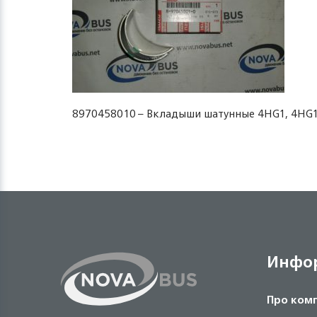
8970458010 – Вкладыши шатунные 4HG1, 4HG1-
Инфо
Про ком