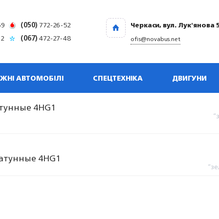
69
(050)
772-26-52
Черкаси, вул. Лук'янова 
32
(067)
472-27-48
ofis@novabus.net
ЖНІ АВТОМОБІЛІ
СПЕЦТЕХНІКА
ДВИГУНИ
атунные 4HG1
“
шатунные 4HG1
“зе