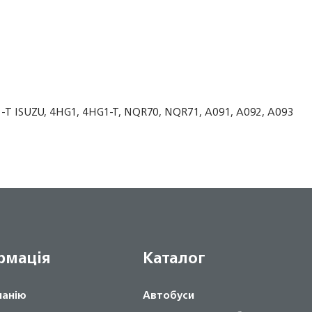
T ISUZU, 4HG1, 4HG1-T, NQR70, NQR71, A091, A092, A093
рмація
Каталог
панію
Автобуси