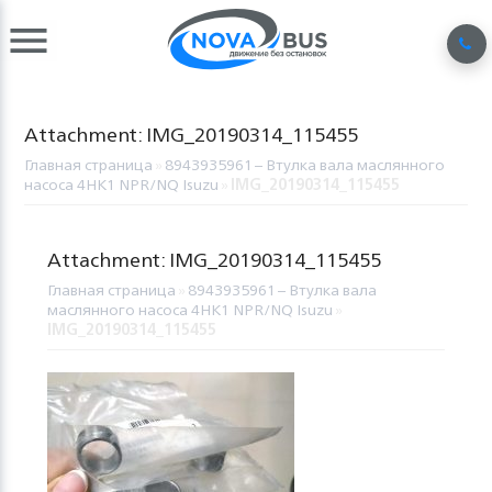
Attachment: IMG_20190314_115455
Главная страница
»
8943935961 – Втулка вала маслянного
насоса 4HK1 NPR/NQ Isuzu
»
IMG_20190314_115455
Attachment: IMG_20190314_115455
Главная страница
»
8943935961 – Втулка вала
маслянного насоса 4HK1 NPR/NQ Isuzu
»
IMG_20190314_115455