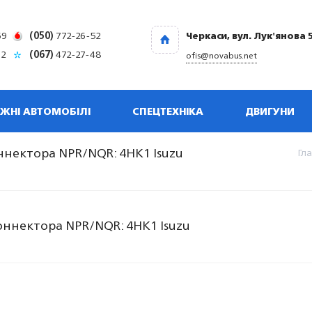
69
(050)
772-26-52
Черкаси, вул. Лук'янова 
32
(067)
472-27-48
ofis@novabus.net
ЖНІ АВТОМОБІЛІ
СПЕЦТЕХНІКА
ДВИГУНИ
ннектора NPR/NQR: 4HK1 Isuzu
Гл
оннектора NPR/NQR: 4HK1 Isuzu