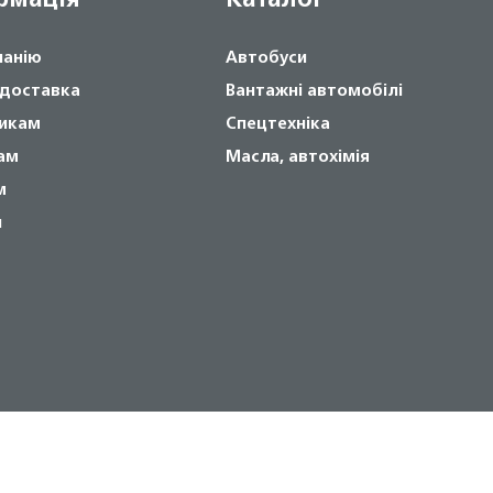
панію
Автобуси
 доставка
Вантажні автомобілі
икам
Спецтехніка
ам
Масла, автохімія
м
и
Copyright © 2024 NOVABUS, Inc.