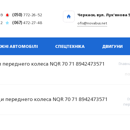
69
(050)
772-26-52
Черкаси, вул. Лук'янова 
32
(067)
472-27-48
ofis@novabus.net
ЖНІ АВТОМОБІЛІ
СПЕЦТЕХНІКА
ДВИГУНИ
 переднего колеса NQR 70 71 8942473571
Главн
по
и переднего колеса NQR 70 71 8942473571
Г
пер