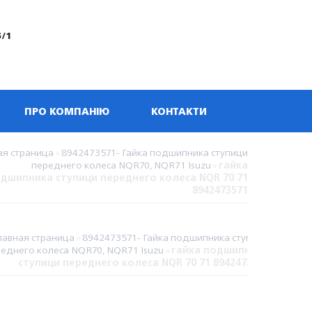
5/1
ПРО КОМПАНІЮ
КОНТАКТИ
ая страница
»
8942473571- Гайка подшипника ступици
переднего колеса NQR70, NQR71 Isuzu
»
гайка
дшипника ступици переднего колеса NQR 70 71
8942473571
лавная страница
»
8942473571- Гайка подшипника ступици
еднего колеса NQR70, NQR71 Isuzu
»
гайка подшипника
ступици переднего колеса NQR 70 71 8942473571