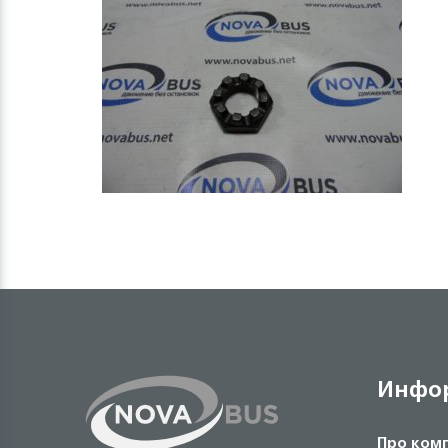
Инфо
Про ком