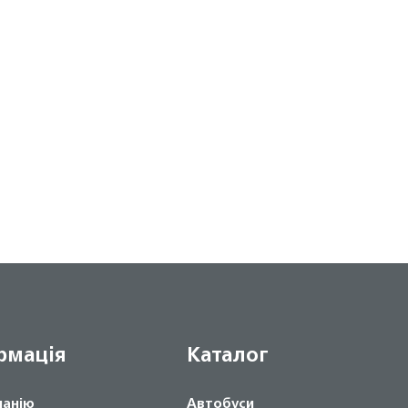
рмація
Каталог
панію
Автобуси