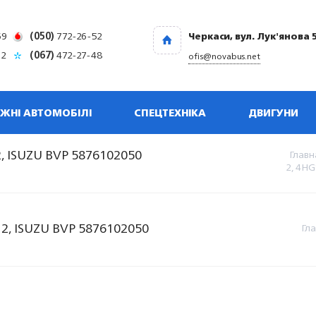
69
(050)
772-26-52
Черкаси, вул. Лук'янова 
32
(067)
472-27-48
ofis@novabus.net
ЖНІ АВТОМОБІЛІ
СПЕЦТЕХНІКА
ДВИГУНИ
, ISUZU BVP 5876102050
Главн
2, 4HG
2, ISUZU BVP 5876102050
Гл