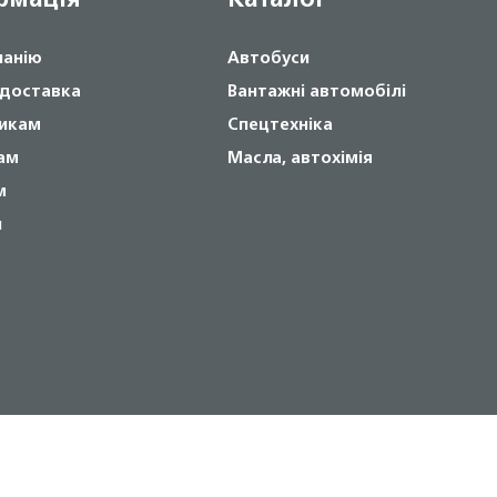
панію
Автобуси
 доставка
Вантажні автомобілі
икам
Спецтехніка
ам
Масла, автохімія
м
и
Copyright © 2024 NOVABUS, Inc.