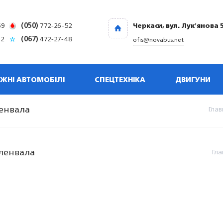
69
(050)
772-26-52
Черкаси, вул. Лук'янова 
32
(067)
472-27-48
ofis@novabus.net
ЖНІ АВТОМОБІЛІ
СПЕЦТЕХНІКА
ДВИГУНИ
ленвала
Глав
оленвала
Гла