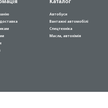
рмація
Каталог
панію
Автобуси
 доставка
Вантажні автомобілі
икам
Спецтехніка
ам
Масла, автохімія
м
и
Copyright © 2024 NOVABUS, Inc.