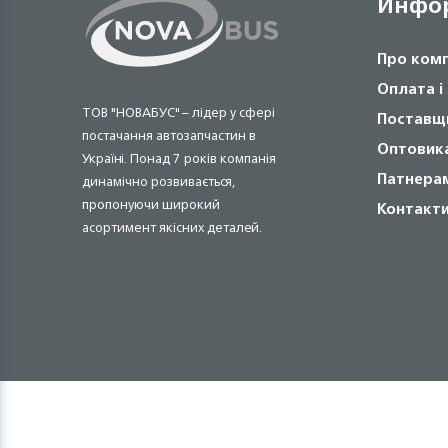
Инфо
Про ком
Оплата і
ТОВ "НОВАБУС" – лідер у сфері
Поставщ
постачання автозапчастин в
Оптовик
Україні. Понад 7 років компанія
Патнера
динамічно розвивається,
пропонуючи широкий
Контакт
асортимент якісних деталей.