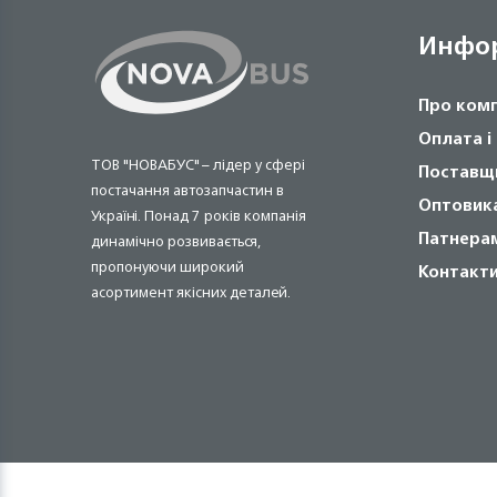
Инфо
Про ком
Оплата і
ТОВ "НОВАБУС" – лідер у сфері
Поставщ
постачання автозапчастин в
Оптовик
Україні. Понад 7 років компанія
Патнера
динамічно розвивається,
пропонуючи широкий
Контакт
асортимент якісних деталей.