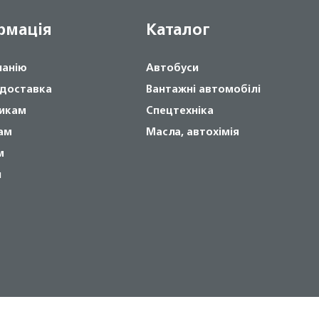
рмація
Каталог
панію
Автобуси
 доставка
Вантажні автомобілі
икам
Спецтехніка
ам
Масла, автохімія
м
и