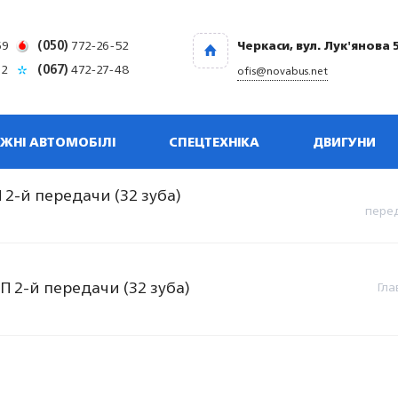
69
(050)
772-26-52
Черкаси, вул. Лук'янова 
32
(067)
472-27-48
ofis@novabus.net
ЖНІ АВТОМОБІЛІ
СПЕЦТЕХНІКА
ДВИГУНИ
2-й передачи (32 зуба)
перед
 2-й передачи (32 зуба)
Гла