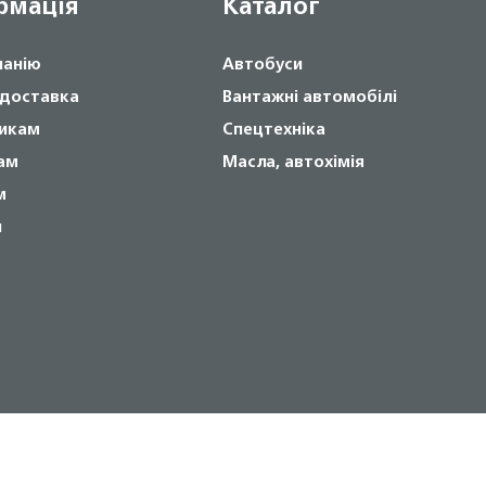
рмація
Каталог
панію
Автобуси
 доставка
Вантажні автомобілі
икам
Спецтехніка
ам
Масла, автохімія
м
и
Copyright © 2024 NOVABUS, Inc.