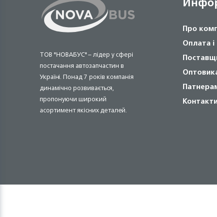
Инфо
Про ком
Оплата і
ТОВ "НОВАБУС" – лідер у сфері
Поставщ
постачання автозапчастин в
Оптовик
Україні. Понад 7 років компанія
Патнера
динамічно розвивається,
пропонуючи широкий
Контакт
асортимент якісних деталей.