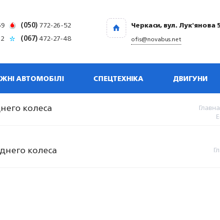
69
(050)
772-26-52
Черкаси, вул. Лук'янова 
32
(067)
472-27-48
ofis@novabus.net
ЖНІ АВТОМОБІЛІ
СПЕЦТЕХНІКА
ДВИГУНИ
днего колеса
Главна
Е
аднего колеса
Г