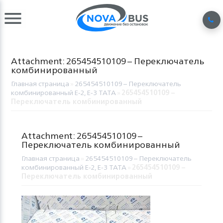
Attachment: 265454510109 – Переключатель
комбинированный
Главная страница
»
265454510109 – Переключатель
комбинированный E-2, E-3 TATA
»
265454510109 –
Переключатель комбинированный
Attachment: 265454510109 –
Переключатель комбинированный
Главная страница
»
265454510109 – Переключатель
комбинированный E-2, E-3 TATA
»
265454510109 –
Переключатель комбинированный