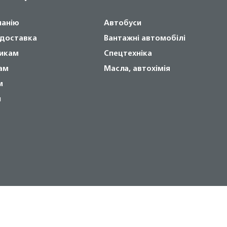
панію
Автобуси
 доставка
Вантажні автомобілі
икам
Спецтехніка
ам
Масла, автохімія
м
и
Copyright © 2024 NOVABUS, Inc.