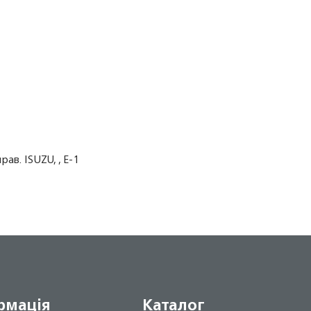
в. ISUZU, , Е-1
рмація
Каталог