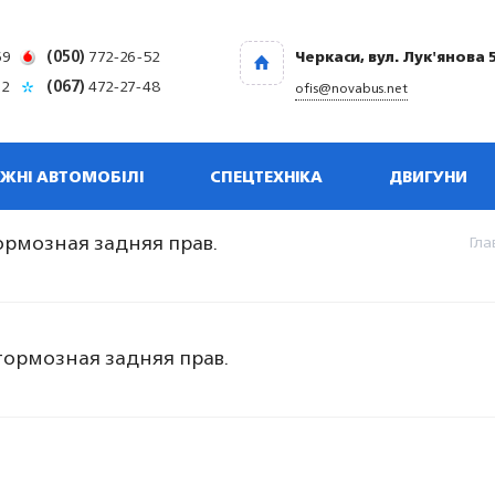
69
(050)
772-26-52
Черкаси, вул. Лук'янова 
32
(067)
472-27-48
ofis@novabus.net
ЖНІ АВТОМОБІЛІ
СПЕЦТЕХНІКА
ДВИГУНИ
ормозная задняя прав.
Гла
тормозная задняя прав.