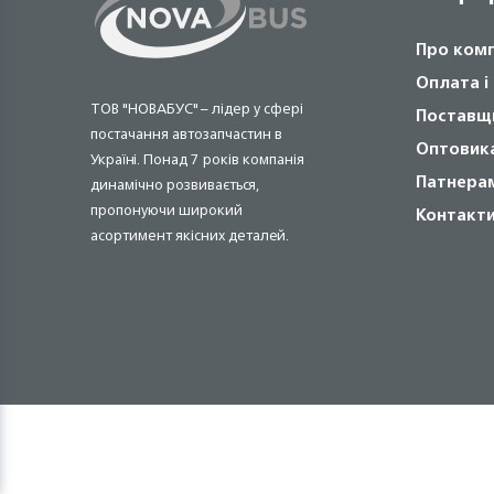
Про ком
Оплата і
ТОВ "НОВАБУС" – лідер у сфері
Поставщ
постачання автозапчастин в
Оптовик
Україні. Понад 7 років компанія
Патнера
динамічно розвивається,
пропонуючи широкий
Контакт
асортимент якісних деталей.