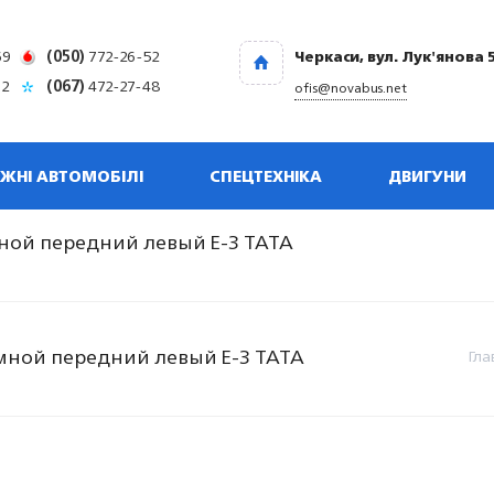
69
(050)
772-26-52
Черкаси, вул. Лук'янова 
32
(067)
472-27-48
ofis@novabus.net
ЖНІ АВТОМОБІЛІ
СПЕЦТЕХНІКА
ДВИГУНИ
мной передний левый Е-3 TATA
имной передний левый Е-3 TATA
Гла