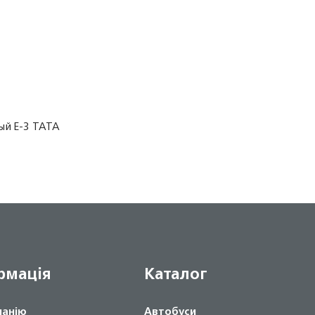
ый Е-3 TATA
рмація
Каталог
панію
Автобуси