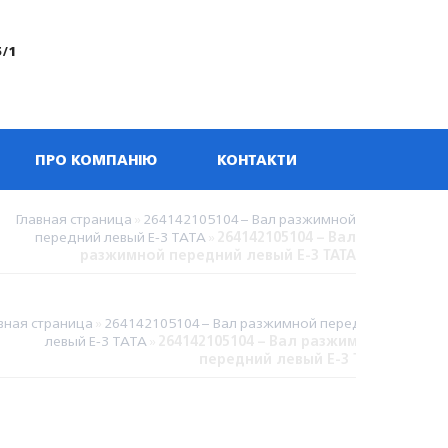
5/1
ПРО КОМПАНІЮ
КОНТАКТИ
Главная страница
»
264142105104 – Вал разжимной
передний левый Е-3 TATA
»
264142105104 – Вал
разжимной передний левый Е-3 TATA
вная страница
»
264142105104 – Вал разжимной передний
левый Е-3 TATA
»
264142105104 – Вал разжимной
передний левый Е-3 TATA