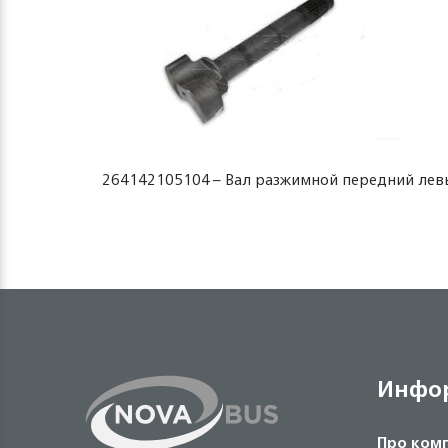
264142105104 – Вал разжимной передний лев
Инфо
Про ком