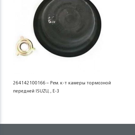
264142100166 – Рем. к-т камеры тормозной
передней ISUZU, , Е-3