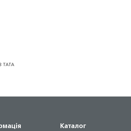
-3 TATA
рмація
Каталог