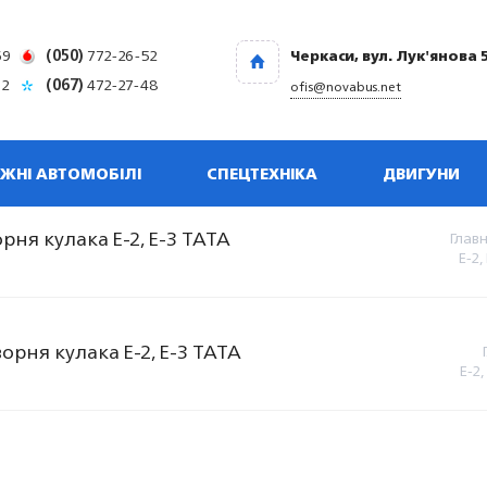
69
(050)
772-26-52
Черкаси, вул. Лук'янова 
32
(067)
472-27-48
ofis@novabus.net
ЖНІ АВТОМОБІЛІ
СПЕЦТЕХНІКА
ДВИГУНИ
рня кулака Е-2, Е-3 TATA
Глав
Е-2,
орня кулака Е-2, Е-3 TATA
Е-2