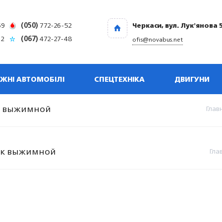
69
(050)
772-26-52
Черкаси, вул. Лук'янова 
32
(067)
472-27-48
ofis@novabus.net
ЖНІ АВТОМОБІЛІ
СПЕЦТЕХНІКА
ДВИГУНИ
ик выжимной
Глав
ник выжимной
Гла