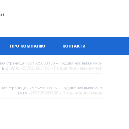
5/1
ПРО КОМПАНІЮ
КОНТАКТИ
ная страница
»
257525603106 – Подшипник выжимной
Е-2 TATA
»
257525603106 – Подшипник выжимной
вная страница
»
257525603106 – Подшипник выжимной Е-2
TATA
»
257525603106 – Подшипник выжимной