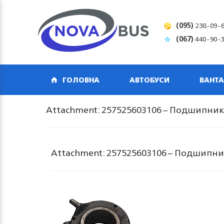
(095)
238-09-
(067)
440-90-
ГОЛОВНА
АВТОБУСИ
ВАНТА
Attachment: 257525603106 – Подшипн
Attachment: 257525603106 – Подшип