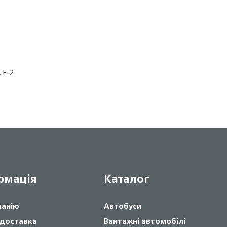
 Е-2
рмація
Каталог
панію
Автобуси
 доставка
Вантажні автомобілі