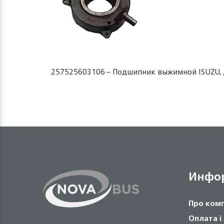
257525603106 – Подшипник выжимной ISUZU, ,
Инфо
Про ком
Оплата і