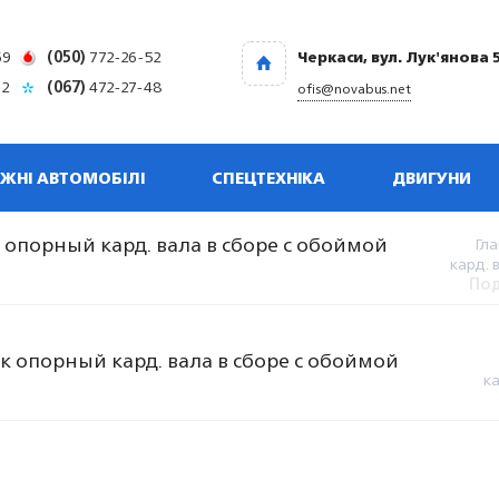
69
(050)
772-26-52
Черкаси, вул. Лук'янова 
32
(067)
472-27-48
ofis@novabus.net
ЖНІ АВТОМОБІЛІ
СПЕЦТЕХНІКА
ДВИГУНИ
 опорный кард. вала в сборе с обоймой
Гла
кард. 
Под
к опорный кард. вала в сборе с обоймой
ка