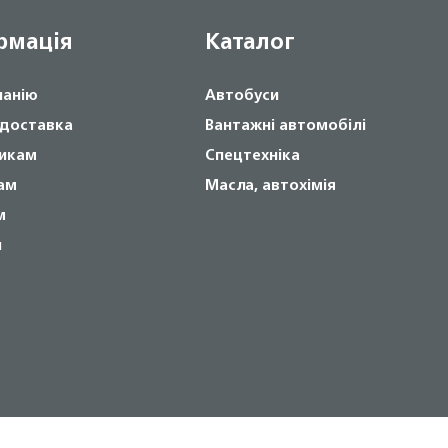
рмація
Каталог
панію
Автобуси
 доставка
Вантажні автомобілі
икам
Спецтехніка
ам
Масла, автохімія
м
и