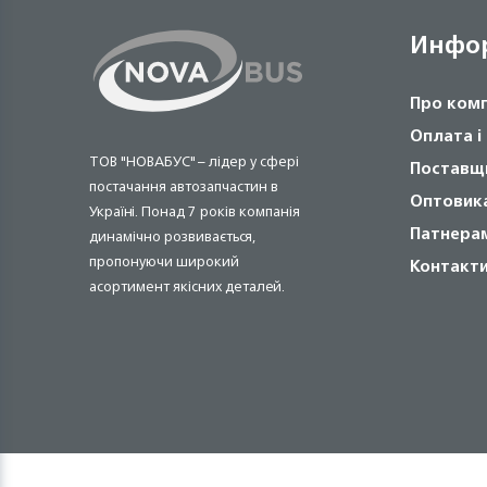
Инфо
Про ком
Оплата і
ТОВ "НОВАБУС" – лідер у сфері
Поставщ
постачання автозапчастин в
Оптовик
Україні. Понад 7 років компанія
Патнера
динамічно розвивається,
пропонуючи широкий
Контакт
асортимент якісних деталей.