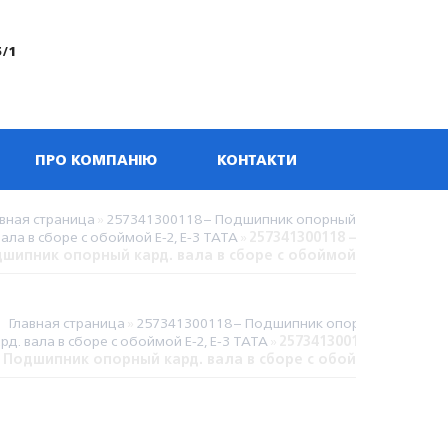
5/1
ПРО КОМПАНІЮ
КОНТАКТИ
вная страница
»
257341300118 – Подшипник опорный
вала в сборе с обоймой E-2, E-3 TATA
»
257341300118 –
шипник опорный кард. вала в сборе с обоймой
Главная страница
»
257341300118 – Подшипник опорный
рд. вала в сборе с обоймой E-2, E-3 TATA
»
257341300118 –
Подшипник опорный кард. вала в сборе с обоймой