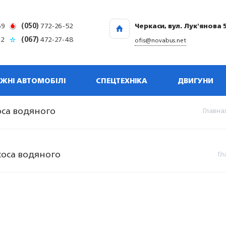
69
(050)
772-26-52
Черкаси, вул. Лук'янова 
32
(067)
472-27-48
ofis@novabus.net
ЖНІ АВТОМОБІЛІ
СПЕЦТЕХНІКА
ДВИГУНИ
соса водяного
Главна
асоса водяного
Гл