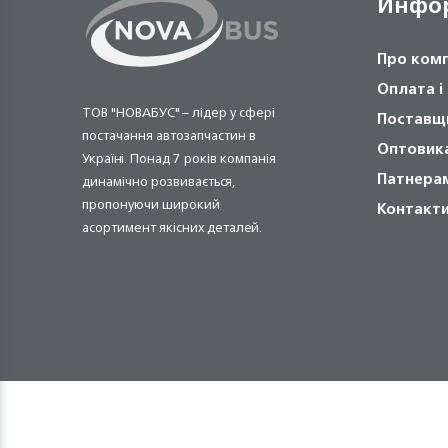
Инфо
Про ком
Оплата і
ТОВ "НОВАБУС" – лідер у сфері
Поставщ
постачання автозапчастин в
Оптовик
Україні. Понад 7 років компанія
Патнера
динамічно розвивається,
пропонуючи широкий
Контакт
асортимент якісних деталей.