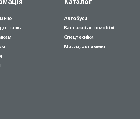
рмація
Каталог
панію
Автобуси
 доставка
Вантажні автомобілі
икам
Спецтехніка
ам
Масла, автохімія
м
и
Copyright © 2024 NOVABUS, Inc.