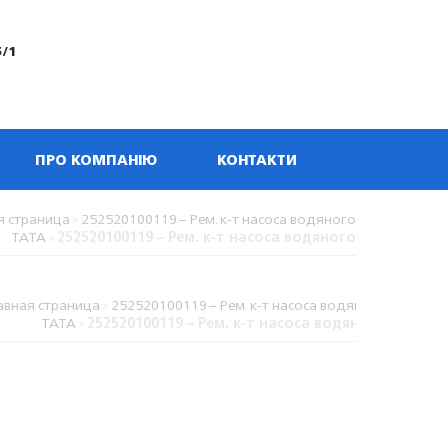
5/1
ПРО КОМПАНІЮ
КОНТАКТИ
я страница
»
252520100119 – Рем. к-т насоса водяного
TATA
»
252520100119 – Рем. к-т насоса водяного
авная страница
»
252520100119 – Рем. к-т насоса водяного
TATA
»
252520100119 – Рем. к-т насоса водяного