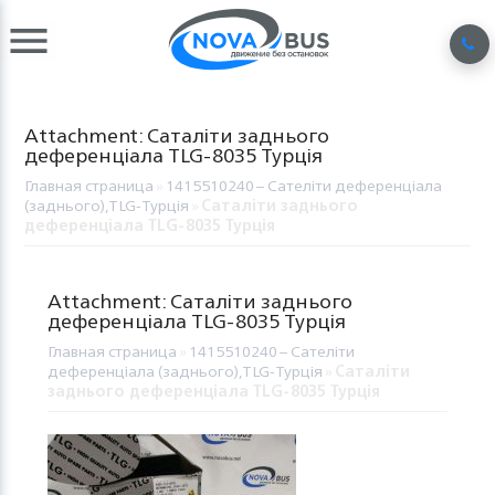
Attachment: Саталіти заднього
деференціала TLG-8035 Турція
Главная страница
»
1415510240 – Сателіти деференціала
(заднього),TLG-Турція
»
Саталіти заднього
деференціала TLG-8035 Турція
Attachment: Саталіти заднього
деференціала TLG-8035 Турція
Главная страница
»
1415510240 – Сателіти
деференціала (заднього),TLG-Турція
»
Саталіти
заднього деференціала TLG-8035 Турція